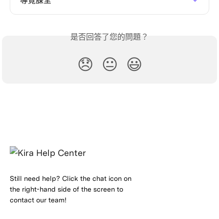
導覽課堂
是否回答了您的問題？
😞
😐
😃
Still need help? Click the chat icon on
the right-hand side of the screen to
contact our team!