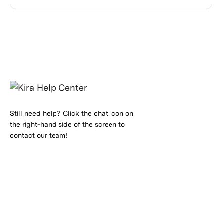
kwa masomo ambayo yanahitaji michoro,
michoro, au kutatua shida tata.
Still need help? Click the chat icon on
the right-hand side of the screen to
contact our team!