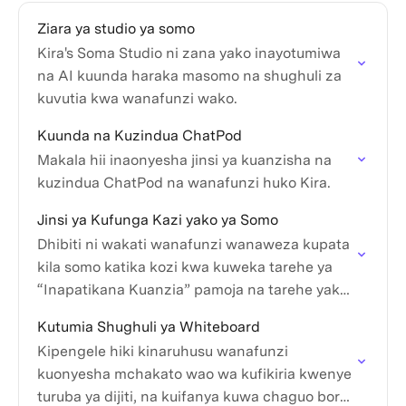
Ziara ya studio ya somo
Kira's Soma Studio ni zana yako inayotumiwa
na AI kuunda haraka masomo na shughuli za
kuvutia kwa wanafunzi wako.
Kuunda na Kuzindua ChatPod
Makala hii inaonyesha jinsi ya kuanzisha na
kuzindua ChatPod na wanafunzi huko Kira.
Jinsi ya Kufunga Kazi yako ya Somo
Dhibiti ni wakati wanafunzi wanaweza kupata
kila somo katika kozi kwa kuweka tarehe ya
“Inapatikana Kuanzia” pamoja na tarehe yako
inayopaswa.
Kutumia Shughuli ya Whiteboard
Kipengele hiki kinaruhusu wanafunzi
kuonyesha mchakato wao wa kufikiria kwenye
turuba ya dijiti, na kuifanya kuwa chaguo bora