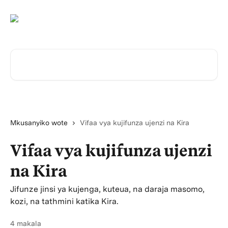
Ruka hadi kwenye sehemu kuu
Tafuta kwa makala...
Mkusanyiko wote
Vifaa vya kujifunza ujenzi na Kira
Vifaa vya kujifunza ujenzi
na Kira
Jifunze jinsi ya kujenga, kuteua, na daraja masomo,
kozi, na tathmini katika Kira.
4 makala